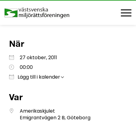
När
Ladda ner ICS
Google Kalender
iCalendar
Office 365
Outlook Live
27 oktober, 2011
00:00
Lägg till i kalender
Var
Amerikaskjulet
Emigrantvägen 2 B, Göteborg