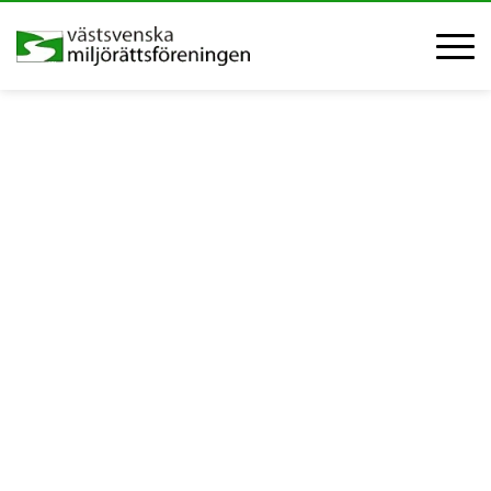
Välkommen till
Västsvenska
Miljörättsföreningen
Ett forum för erfarenhetsutbyte och ökad kunskap om
miljörättsliga frågor.
LÄS MER OM OSS
BLI MEDLEM