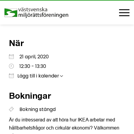
När
Ladda ner ICS
Google Kalender
iCalendar
Office 365
Outlook Live
21 april, 2020
12:30 - 13:30
Lägg till i kalender
Bokningar
Bokning stängd
Är du intresserad av att höra hur IKEA arbetar med
hållbarhetsfrågor och cirkulär ekonomi? Välkommen