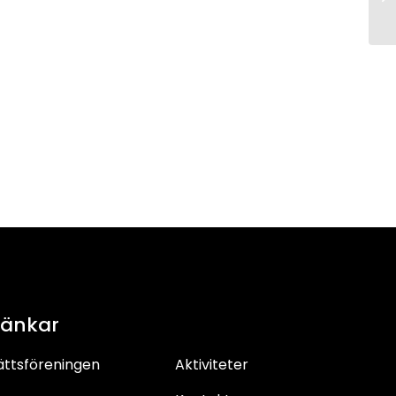
länkar
ättsföreningen
Aktiviteter