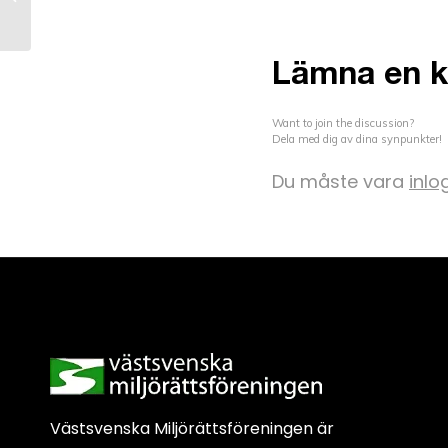
Lämna en 
Want to join the discussion?
Dela med dig av dina synpunkter!
Du måste vara
inl
Västsvenska Miljörättsföreningen är