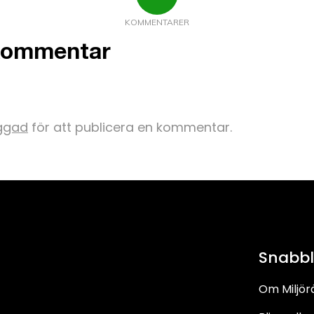
KOMMENTARER
kommentar
oggad
för att publicera en kommentar.
Snabb
Om Miljör