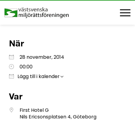
När
Ladda ner ICS
Google Kalender
iCalendar
Office 365
Outlook Live
28 november, 2014
00:00
Lägg till i kalender
Var
First Hotel G
Nils Ericsonsplatsen 4, Göteborg