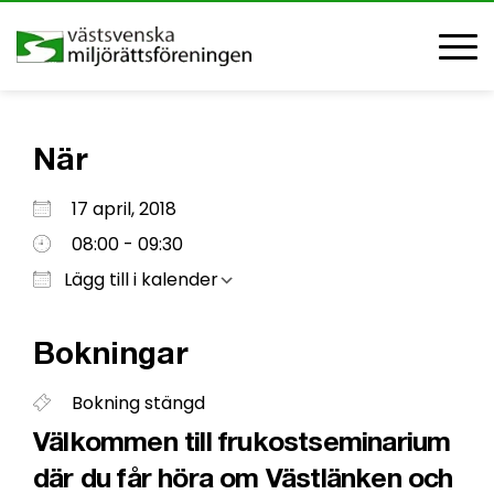
När
Ladda ner ICS
Google Kalender
iCalendar
Office 365
Outlook Live
17 april, 2018
08:00 - 09:30
Lägg till i kalender
Bokningar
Bokning stängd
Välkommen till frukostseminarium
där du får höra om Västlänken och