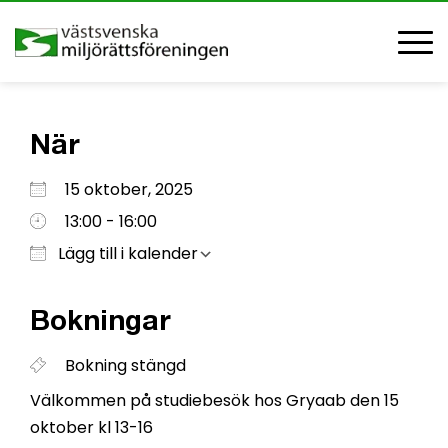
När
Ladda ner ICS
Google Kalender
iCalendar
Office 365
Outlook Live
15 oktober, 2025
13:00 - 16:00
Lägg till i kalender
Bokningar
Bokning stängd
Välkommen på studiebesök hos Gryaab den 15
oktober kl 13-16