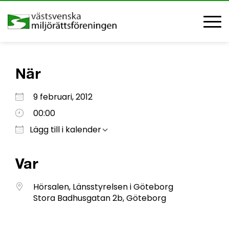
När
Ladda ner ICS
Google Kalender
iCalendar
Office 365
Outlook Live
9 februari, 2012
00:00
Lägg till i kalender
Var
Hörsalen, Länsstyrelsen i Göteborg
Stora Badhusgatan 2b, Göteborg