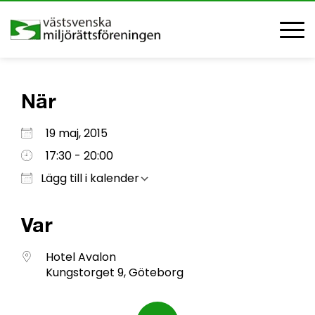
När
Ladda ner ICS
Google Kalender
iCalendar
Office 365
Outlook Live
19 maj, 2015
17:30 - 20:00
Lägg till i kalender
Var
Hotel Avalon
Kungstorget 9, Göteborg