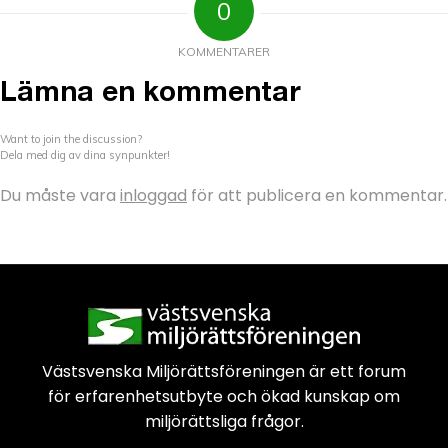
0
KOMMENTARER
Lämna en kommentar
Want to join the discussion?
Dela med dig av dina synpunkter!
Du måste vara
inloggad
för att publicera en kommentar.
Västsvenska Miljörättsföreningen är
ett forum
för erfarenhetsutbyte och
ökad kunskap om
miljörättsliga frågor.