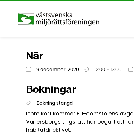
När
Ladda ner ICS
Google Kalender
iCalendar
Office 365
Outlook Live
9 december, 2020
12:00 - 13:00
Bokningar
Bokning stängd
Inom kort kommer EU-domstolens avg
Vänersborgs tingsrätt har begärt ett för
habitatdirektivet.