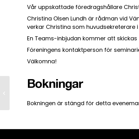
Vår uppskattade föredragshållare Christ
Christina Olsen Lundh är rådman vid Vän
verkar Christina som huvudsekreterare i
En Teams-inbjudan kommer att skickas u
Föreningens kontaktperson för seminari
Välkomna!
Bokningar
Lunchwebbinarium med
Naturvårdsverket –
Anteckningsskyldighet och
Bokningen är stängd för detta evenema
rapportering...