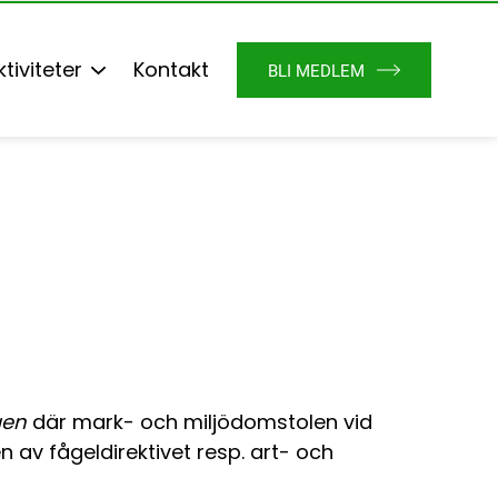
ktiviteter
Kontakt
BLI MEDLEM
gen
där mark- och miljödomstolen vid
 av fågeldirektivet resp. art- och