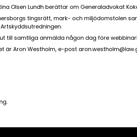
ina Olsen Lundh berättar om Generaladvokat Kokott
ersborgs tingsrätt, mark- och miljödomstolen sam
 Artskyddsutredningen.
t till samtliga anmälda någon dag före webbinari
et är Aron Westholm, e-post aron.westholm@law.g
ng.