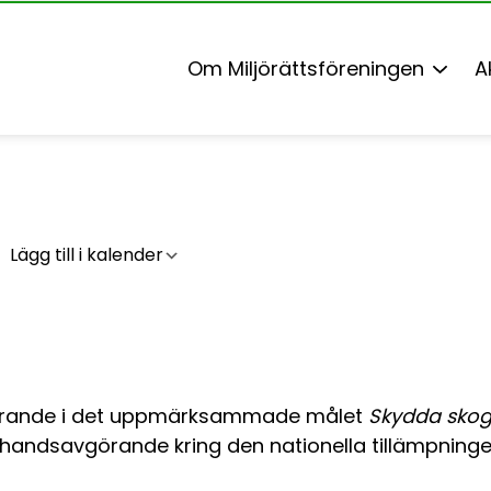
Om Miljörättsföreningen
A
Lägg till i kalender
örande i det uppmärksammade målet
Skydda sko
handsavgörande kring den nationella tillämpningen