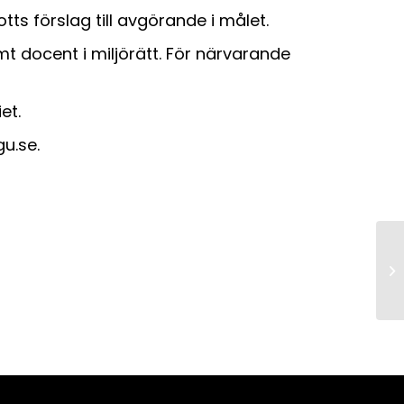
s förslag till avgörande i målet.
t docent i miljörätt. För närvarande
et.
u.se.
Lu
do
mi