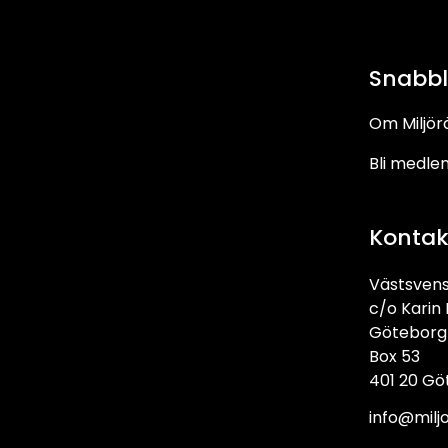
Snabb
Om Miljör
Bli medle
Kontak
Västsvens
c/o Karin
Göteborg 
Box 53
401 20 Gö
info@milj