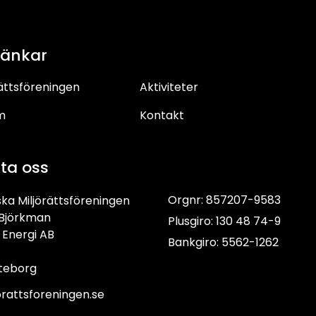
länkar
ättsföreningen
Aktiviteter
m
Kontakt
ta oss
Orgnr: 857207-9583
ka Miljörättsföreningen
 Björkman
Plusgiro: 130 48 74-9
Energi AB
Bankgiro: 5562-1262
teborg
orattsforeningen.se